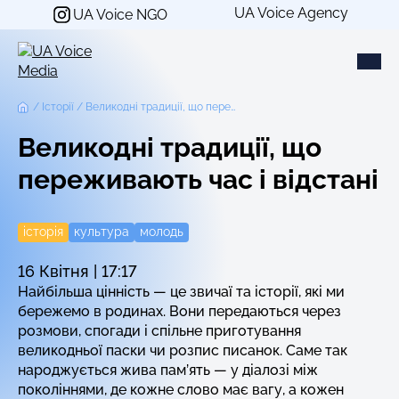
Перейти
UA Voice Agency
UA Voice NGO
до
вмісту
Історії
Великодні традиції, що переживають час і відстані
Великодні традиції, що
переживають час і відстані
історія
культура
молодь
16 Квітня | 17:17
Найбільша цінність — це звичаї та історії, які ми
бережемо в родинах. Вони передаються через
розмови, спогади і спільне приготування
великодньої паски чи розпис писанок. Саме так
народжується жива пам’ять — у діалозі між
поколіннями, де кожне слово має вагу, а кожен