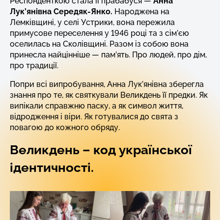
Респонденткою стала її прабабуся —
Анна
Лук’янівна Середяк-Янко.
Народжена на
Лемківщині, у селі Устрики, вона пережила
примусове переселення у 1946 році та з сім’єю
оселилась на Сколівщині. Разом із собою вона
принесла найцінніше — пам’ять. Про людей, про дім,
про традиції.
Попри всі випробування, Анна Лук’янівна зберегла
знання про те, як святкували Великдень її предки. Як
випікали справжню паску, а як символ життя,
відродження і віри. Як готувалися до свята з
повагою до кожного обряду.
Великдень – код української
ідентичності.