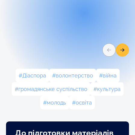
Діаспора
волонтерство
війна
громадянське суспільство
культура
молодь
освіта
До підготовки матеріалів