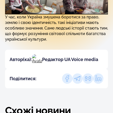
У час, коли Україна змушена боротися за право,
землю і свою ідентичність, такі ініціативи мають
особливе значення. Саме людські історії стають тим,
що формує розуміння світової спільноти багатства
української культури.
Автор(ка):
Редактор UA Voice media
Поділитися:
Схожі новини