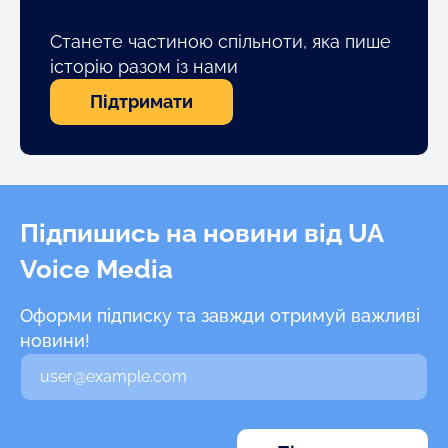
Станете частиною спільноти, яка пише
історію разом із нами
Підтримати
Підпишись на новини від UA
Voice Media
Оформи підписку та завжди отримуй важливі
новини!
В
а
ш
e