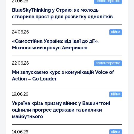
27.06.26
волонтерство
BlueSkyThinking у Стрию: як молодь
створила простір для розвитку однолітків
24.06.26
війна
«Самостійна Україна: від ідеї до дії».
Міхновський крокує Америкою
22.06.26
волонтерство
Ми запускаємо курс з комунікацій Voice of
Action – Go Louder
19.06.26
війна
Україна крізь призму війни: у Вашингтоні
оцінили прогрес держави та виклики
майбутнього
14.06.26
війна