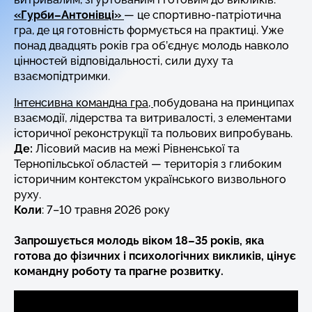
«Гурби–Антонівці»
— це спортивно-патріотична
гра, де ця готовність формується на практиці. Уже
понад двадцять років гра об’єднує молодь навколо
цінностей відповідальності, сили духу та
взаємопідтримки.
Інтенсивна командна гра,
побудована на принципах
взаємодії, лідерства та витривалості, з елементами
історичної реконструкції та польових випробувань.
Де:
Лісовий масив на межі Рівненської та
Тернопільської областей — територія з глибоким
історичним контекстом українського визвольного
руху.
Коли
: 7–10 травня 2026 року
Запрошується молодь віком 18–35 років, яка
готова до фізичних і психологічних викликів, цінує
командну роботу та прагне розвитку.