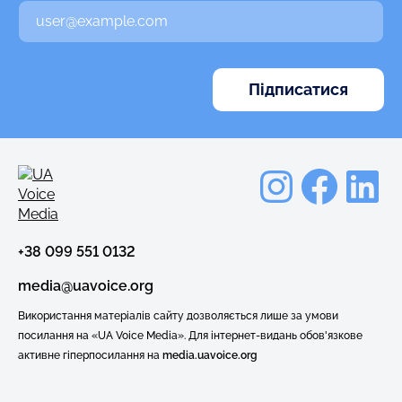
В
а
ш
e
m
a
i
l
Instag
Face
Li
+38 099 551 0132
media@uavoice.org
Використання матеріалів сайту дозволяється лише за умови
посилання на «UA Voice Media». Для інтернет-видань обов'язкове
активне гіперпосилання на
media.uavoice.org