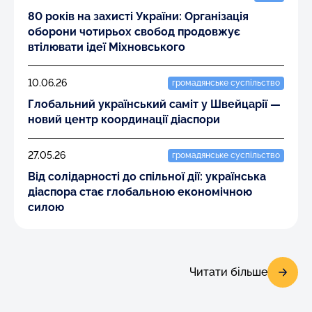
80 років на захисті України: Організація
оборони чотирьох свобод продовжує
втілювати ідеї Міхновського
10.06.26
громадянське суспільство
Глобальний український саміт у Швейцарії —
новий центр координації діаспори
27.05.26
громадянське суспільство
Від солідарності до спільної дії: українська
діаспора стає глобальною економічною
силою
Читати більше