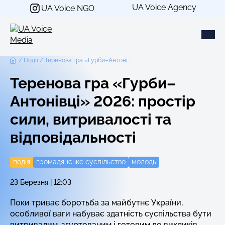
Перейти
UA Voice Agency
UA Voice NGO
до
вмісту
Події
Теренова гра «Гурби–Антонівці» 2026: простір сили, витривалості та відповідальності
Теренова гра «Гурби–
Антонівці» 2026: простір
сили, витривалості та
відповідальності
подія
громадянське суспільство
молодь
23 Березня | 12:03
Поки триває боротьба за майбутнє України,
особливої ваги набуває здатність суспільства бути
витривалим, згуртованим і готовим до викликів.