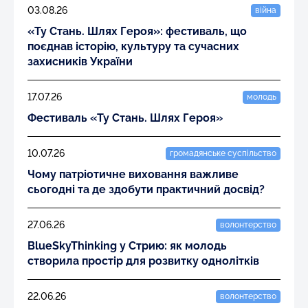
03.08.26
війна
«Ту Стань. Шлях Героя»: фестиваль, що
поєднав історію, культуру та сучасних
захисників України
17.07.26
молодь
Фестиваль «Ту Стань. Шлях Героя»
10.07.26
громадянське суспільство
Чому патріотичне виховання важливе
сьогодні та де здобути практичний досвід?
27.06.26
волонтерство
BlueSkyThinking у Стрию: як молодь
створила простір для розвитку однолітків
22.06.26
волонтерство