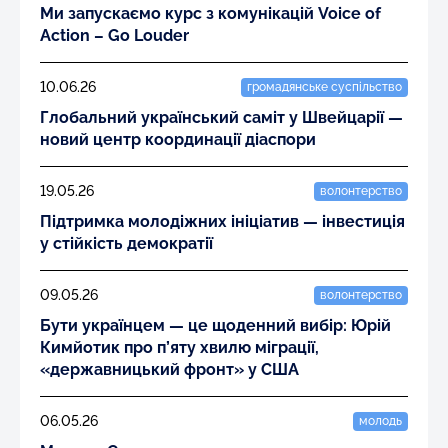
Ми запускаємо курс з комунікацій Voice of
Action – Go Louder
10.06.26
громадянське суспільство
Глобальний український саміт у Швейцарії —
новий центр координації діаспори
19.05.26
волонтерство
Підтримка молодіжних ініціатив — інвестиція
у стійкість демократії
09.05.26
волонтерство
Бути українцем — це щоденний вибір: Юрій
Кимйотик про п’яту хвилю міграції,
«державницький фронт» у США
06.05.26
молодь