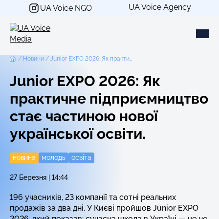
Перейти
UA Voice Agency
UA Voice NGO
до
вмісту
Новини
Junior EXPO 2026: Як практичне підприємництво стає частиною нової української освіти.
Junior EXPO 2026: Як
практичне підприємництво
стає частиною нової
української освіти.
новина
молодь
освіта
27 Березня | 14:44
196 учасників, 23 компанії та сотні реальних
продажів за два дні. У Києві пройшов Junior EXPO
2026, який показав: сучасна школа в Україні — це не