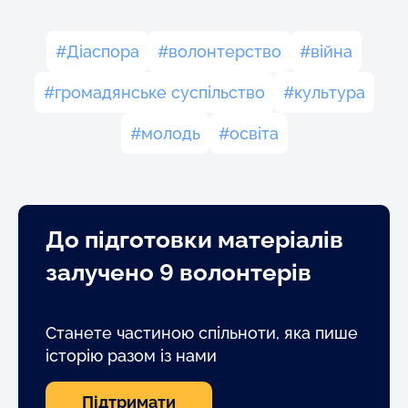
Діаспора
волонтерство
війна
громадянське суспільство
культура
молодь
освіта
До підготовки матеріалів
залучено 9 волонтерів
Станете частиною спільноти, яка пише
історію разом із нами
Підтримати