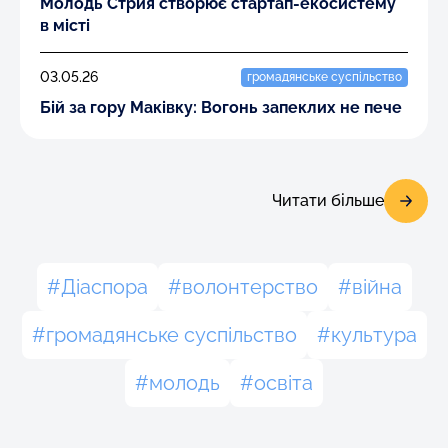
Молодь Стрия створює стартап-екосистему
в місті
03.05.26
громадянське суспільство
Бій за гору Маківку: Вогонь запеклих не пече
Читати більше
Діаспора
волонтерство
війна
громадянське суспільство
культура
молодь
освіта