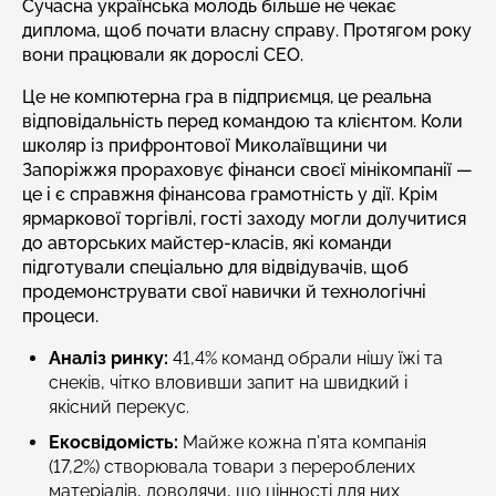
Сучасна українська молодь більше не чекає
диплома, щоб почати власну справу. Протягом року
вони працювали як дорослі CEO.
Це не компютерна гра в підприємця, це реальна
відповідальність перед командою та клієнтом. Коли
школяр із прифронтової Миколаївщини чи
Запоріжжя прораховує фінанси своєї мінікомпанії —
це і є справжня фінансова грамотність у дії. Крім
ярмаркової торгівлі, гості заходу могли долучитися
до авторських майстер-класів, які команди
підготували спеціально для відвідувачів, щоб
продемонструвати свої навички й технологічні
процеси.
Аналіз ринку:
41,4% команд обрали нішу їжі та
снеків, чітко вловивши запит на швидкий і
якісний перекус.
Екосвідомість:
Майже кожна п’ята компанія
(17,2%) створювала товари з перероблених
матеріалів, доводячи, що цінності для них