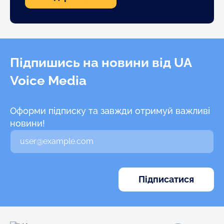
Підпишись на новини від UA
Voice Media
Оформи підписку та завжди отримуй важливі
новини!
В
а
ш
e
m
a
i
l