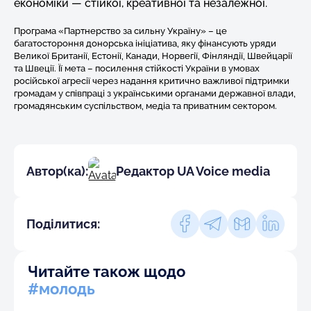
економіки — стійкої, креативної та незалежної.
Програма «Партнерство за сильну Україну» – це
багатостороння донорська ініціатива, яку фінансують уряди
Великої Британії, Естонії, Канади, Норвегії, Фінляндії, Швейцарії
та Швеції. Її мета – посилення стійкості України в умовах
російської агресії через надання критично важливої підтримки
громадам у співпраці з українськими органами державної влади,
громадянським суспільством, медіа та приватним сектором.
Автор(ка):
Редактор UA Voice media
Поділитися:
Читайте також щодо
#молодь