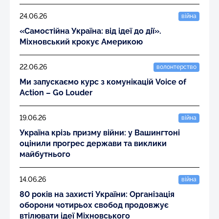
24.06.26
війна
«Самостійна Україна: від ідеї до дії».
Міхновський крокує Америкою
22.06.26
волонтерство
Ми запускаємо курс з комунікацій Voice of
Action – Go Louder
19.06.26
війна
Україна крізь призму війни: у Вашингтоні
оцінили прогрес держави та виклики
майбутнього
14.06.26
війна
80 років на захисті України: Організація
оборони чотирьох свобод продовжує
втілювати ідеї Міхновського