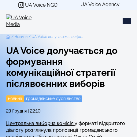
Перейти
UA Voice Agency
UA Voice NGO
до
вмісту
Новини
UA Voice долучається до формування комунікаційної стратегії післявоєнних виборів
UA Voice долучається до
формування
комунікаційної стратегії
післявоєнних виборів
новина
громадянське суспільство
23 Грудня | 22:10
Центральна виборча комісія
у форматі відкритого
діалогу розглянула пропозиції громадянського
суспільства. Під час зустрічі Ольга Сидій,