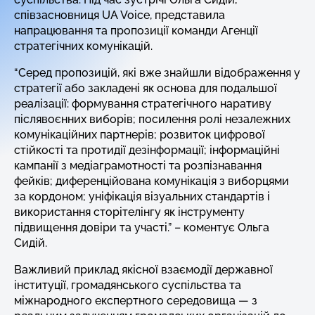
співзасновниця UA Voice, представила
напрацювання та пропозиції команди Агенції
стратегічних комунікацій.
“Серед пропозицій, які вже знайшли відображення у
стратегії або закладені як основа для подальшої
реалізації: формування стратегічного наративу
післявоєнних виборів; посилення ролі незалежних
комунікаційних партнерів; розвиток цифрової
стійкості та протидії дезінформації; інформаційні
кампанії з медіаграмотності та розпізнавання
фейків; диференційована комунікація з виборцями
за кордоном; уніфікація візуальних стандартів і
використання сторітелінгу як інструменту
підвищення довіри та участі.” – коментує Ольга
Сидій.
Важливий приклад якісної взаємодії державної
інституції, громадянського суспільства та
міжнародного експертного середовища — з