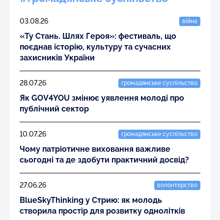
03.08.26
війна
«Ту Стань. Шлях Героя»: фестиваль, що
поєднав історію, культуру та сучасних
захисників України
28.07.26
громадянське суспільство
Як GOV4YOU змінює уявлення молоді про
публічний сектор
10.07.26
громадянське суспільство
Чому патріотичне виховання важливе
сьогодні та де здобути практичний досвід?
27.06.26
волонтерство
BlueSkyThinking у Стрию: як молодь
створила простір для розвитку однолітків