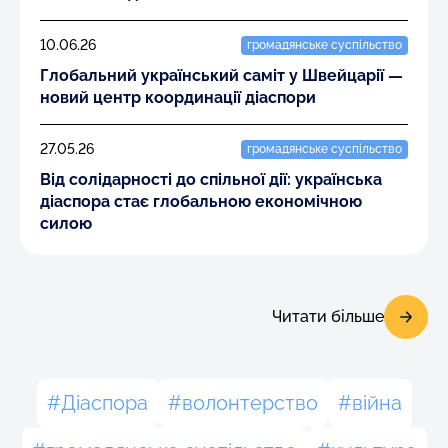
10.06.26
громадянське суспільство
Глобальний український саміт у Швейцарії —
новий центр координації діаспори
27.05.26
громадянське суспільство
Від солідарності до спільної дії: українська
діаспора стає глобальною економічною
силою
Читати більше
Діаспора
волонтерство
війна